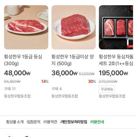
횡성한우 1등급 등심
횡성한우 1등급이상 양
횡성한우 등심차돌
(300g)
지 (500g)
세트 2호(1++등심
500g, 차돌박이500
48,000
36,000
195,000
₩
₩
₩
51,000
₩
국거리500g, 총1.5k
14
30
55,800
₩
%
%
270,000
₩
[원산지 : 국내산(횡성
구매
11
구매
4
무료배송
횡성한우협동조합
횡성한우협동조합
횡성한우협동조합
횡성몰 소개
입점문의
이용약관
개인정보처리방침
이용안내