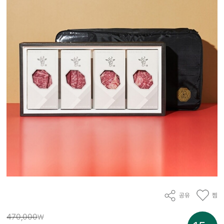
공유
찜
470,000
₩