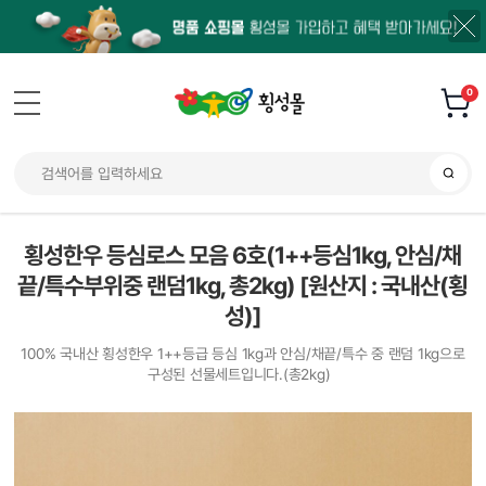
0
횡성한우 등심로스 모음 6호(1++등심1kg, 안심/채
끝/특수부위중 랜덤1kg, 총2kg) [원산지 : 국내산(횡
성)]
100% 국내산 횡성한우 1++등급 등심 1kg과 안심/채끝/특수 중 랜덤 1kg으로
구성된 선물세트입니다.(총2kg)