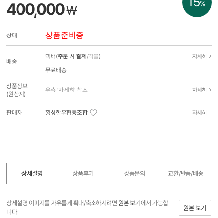
15
%
400,000
₩
상품준비중
상태
택배(
주문 시 결제
/
착불
)
자세히
배송
무료배송
상품정보
우측 '자세히' 참조
자세히
(원산지)
판매자
횡성한우협동조합
자세히
상세설명
상품후기
상품문의
교환/반품/
배송
상세설명 이미지를 자유롭게 확대/축소하시려면
원본 보기
에서 가능합
원본 보기
니다.