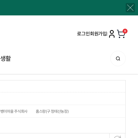
0
로그인
회원가입
생활
굼벵이마을 주식회사
홈스랑(구 청태산농장)
마을
농업회사법인주식회사진삼애
꽃다숨 정미란