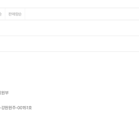
순
판매량순
지원부
7-강원원주-00151호