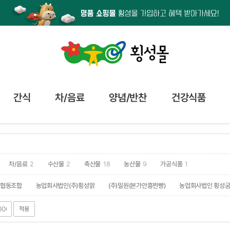
간식
차/음료
양념/반찬
건강식품
차/음료
2
수산물
2
축산물
18
농산물
9
가공식품
1
협동조합
농업회사법인(주)횡성맑
(주)밀원(본가안흥찐빵)
농업회사법인 횡성
산업협협동조합
더덕향기
달달한 사과농장
태기산잣영농조합법인
횡성한우
적용
우로