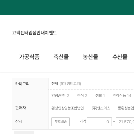
고객센터
입점안내
이벤트
가공식품
축산물
농산물
수산물
카테고리
전체
(9개 카테고리)
양념/반찬
2
간식
2
생활
1
건강식품
14
판매자
횡성인삼영농조합법인
(주)엔초이스
동횡성농업
농업회사법인주식회사 태기산아침의새소리
횡성축
상세
가격
~
무료배송
농업회사법인 에덴양봉원 주식회사
주식회사 횡성한