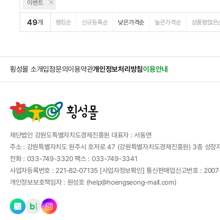
이벤트
49
개
랭킹순
신규등록순
낮은가격순
높은가격순
상품평많은
횡성몰 소개
입점문의
이용약관
개인정보처리방침
이용안내
재단법인 강원도특별자치도경제진흥원
대표자 :
서동면
주소 :
강원특별자치도 원주시 호저로 47 (강원특별자치도경제진흥원) 3층 성장
전화 :
033-749-3320
팩스 :
033-749-3341
사업자등록번호 :
221-82-07135
[사업자정보확인]
통신판매업신고번호 :
200
개인정보보호책임자 :
원성호 (
help@hoengseong-mall.com
)