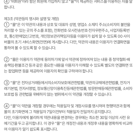
④ ‘비회원’이라 함은 회원에 가입하지 않고 “몰”이 제공하는 서비스를 이용하는 자를 말
합니다.
제3조 (약관등의 명시와 설명 및 개정)
① “몰”은 이 약관의 내용과 상호 및 대표자 성명, 영업소 소재지 주소(소비자의 불만을
처리할 수 있는 곳의 주소를 포함), 전화번호·모사전송번호·전자우편주소, 사업자등록번
호, 통신판매업신고번호, 개인정보관리책임자등을 이용자가 쉽게 알 수 있도록 00 사이
버몰의 초기 서비스화면(전면)에 게시합니다. 다만, 약관의 내용은 이용자가 연결화면을
통하여 볼 수 있도록 할 수 있습니다.
② “몰은 이용자가 약관에 동의하기에 앞서 약관에 정하여져 있는 내용 중 청약철회·배
송책임·환불조건 등과 같은 중요한 내용을 이용자가 이해할 수 있도록 별도의 연결화면 또
는 팝업화면 등을 제공하여 이용자의 확인을 구하여야 합니다.
③ “몰”은 전자상거래등에서의소비자보호에관한법률, 약관의규제에관한법률, 전자거
래기본법, 전자서명법, 정보통신망이용촉진등에관한법률, 방문판매등에관한법률, 소비자
보호법 등 관련법을 위배하지 않는 범위에서 이 약관을 개정할 수 있습니다.
④ “몰”이 약관을 개정할 경우에는 적용일자 및 개정사유를 명시하여 현행약관과 함께
몰의 초기화면에 그 적용일자 7일이전부터 적용일자 전일까지 공지합니다.
다만, 이용자에게 불리하게 약관내용을 변경하는 경우에는 최소한 30일 이상의 사전 유
예기간을 두고 공지합니다. 이 경우 "몰“은 개정전 내용과 개정후 내용을 명확하게 비교하
여 이용자가 알기 쉽도록 표시합니다.