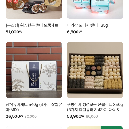
[홈스랑] 횡성한우 별미 모둠세트
태기산 도라지 캔디 135g
51,000
6,500
₩
₩
삼색유과세트 540g (3가지 찹쌀유
구방한과 횡성모듬 선물세트 850g
과 MIX)
(5가지 찹쌀유과 & 4가지 다식 &
보자기 포장)
26,500
53,900
₩
₩
30,000
60,000