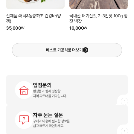
신제품)더덕&동충하초 건강바(양
국내산 태기산잣 2-3번잣 100g 황
갱)
잣 백잣
35,000
16,000
₩
₩
베스트
가공식품
더보기
입점문의
횡성몰과 함께 성장할
지역 파트너를 기다립니다.
자주 묻는 질문
구매와 이용에 필요한 정보를
쉽고 빠르게 확인하세요.