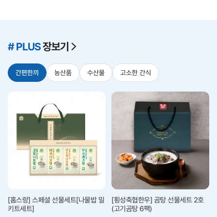
# PLUS
장보기
간편한끼
농산품
수산물
고소한 간식
[홈스랑] 스페셜 선물세트[나물밥 밀
[횡성축협한우] 곰탕 선물세트 2호
키트세트]
(고기곰탕 6팩)