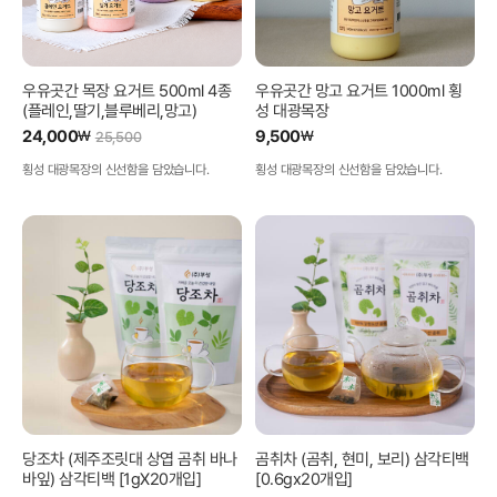
우유곳간 목장 요거트 500ml 4종
우유곳간 망고 요거트 1000ml 횡
(플레인,딸기,블루베리,망고)
성 대광목장
24,000
9,500
₩
₩
25,500
횡성 대광목장의 신선함을 담았습니다.
횡성 대광목장의 신선함을 담았습니다.
당조차 (제주조릿대 상엽 곰취 바나
곰취차 (곰취, 현미, 보리) 삼각티백
바잎) 삼각티백 [1gX20개입]
[0.6gx20개입]