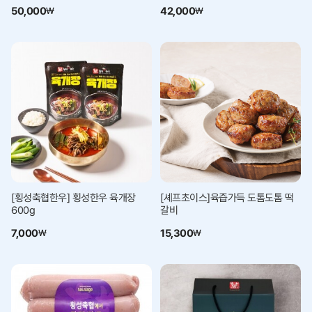
50,000
42,000
₩
₩
[횡성축협한우] 횡성한우 육개장
[셰프초이스]육즙가득 도톰도톰 떡
600g
갈비
7,000
15,300
₩
₩