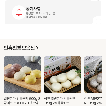
공지사항
횡성몰의 주요 소식과 안내를
빠르게 확인해보세요.
안흥찐빵 모락모락 마을
안흥찐빵 모음전
찐빵 보러 가기
밀원본가 안흥찐빵 500g 3
직판 밀원본가 안흥찐빵
직판 밀원본가 
산의 향을 담은 깊은 맛
종세트 찐빵+흑미+단호박
1.6kg 25개 국산팥
미 1.6kg 25개