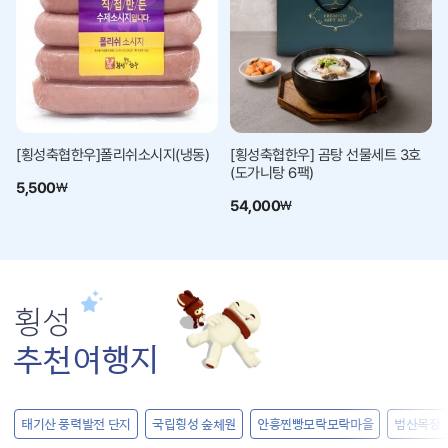
[횡성축협한우]폴리쉬소시지(냉동)
[횡성축협한우] 곰탕 선물세트 3호
(도가니탕 6팩)
5,500
₩
54,000
₩
횡성
추천여행지
길
태기산
풍력발전
단지
국립횡성
숲체원
안흥찐빵
모락모락
마을
범산목장