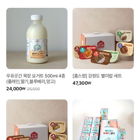
우유곳간 목장 요거트 500ml 4종
[홈스랑] 강원도 별미밥 세트
(플레인,딸기,블루베리,망고)
47,300
₩
24,000
₩
25,500