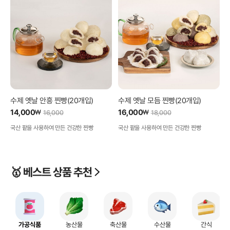
수제 옛날 안흥 찐빵(20개입)
수제 옛날 모듬 찐빵(20개입)
14,000
16,000
₩
₩
16,000
18,000
국산 팥을 사용하여 만든 건강한 찐빵
국산 팥을 사용하여 만든 건강한 찐빵
🥇 베스트 상품 추천
가공식품
농산물
축산물
수산물
간식