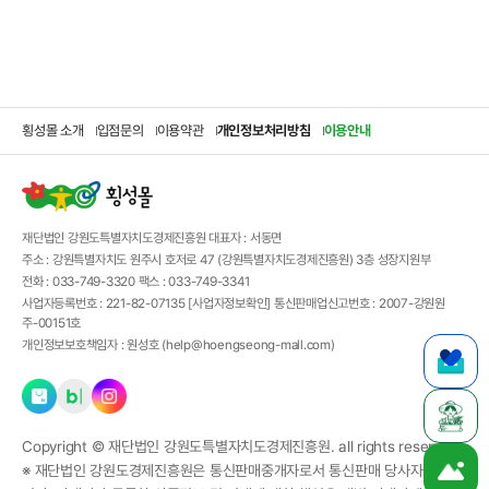
횡성몰 소개
입점문의
이용약관
개인정보처리방침
이용안내
재단법인 강원도특별자치도경제진흥원
대표자 :
서동면
주소 :
강원특별자치도 원주시 호저로 47 (강원특별자치도경제진흥원) 3층 성장지원부
전화 :
033-749-3320
팩스 :
033-749-3341
사업자등록번호 :
221-82-07135
[사업자정보확인]
통신판매업신고번호 :
2007-강원원
주-00151호
개인정보보호책임자 :
원성호 (
help@hoengseong-mall.com
)
Copyright ©
재단법인 강원도특별자치도경제진흥원.
all rights reserved.
※ 재단법인 강원도경제진흥원은 통신판매중개자로서 통신판매 당사자가 아닙