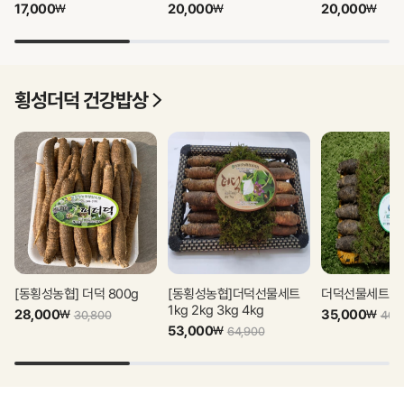
17,000
20,000
20,000
₩
₩
₩
횡성더덕 건강밥상
상품 더보기
[동횡성농협] 더덕 800g
[동횡성농협]더덕선물세트
더덕선물세트 1kg
1kg 2kg 3kg 4kg
28,000
35,000
₩
₩
30,800
40,
53,000
₩
64,900