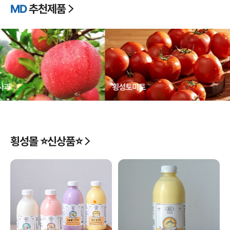
MD
추천제품
횡성사과
횡성토마토
횡성몰 ⭐신상품⭐