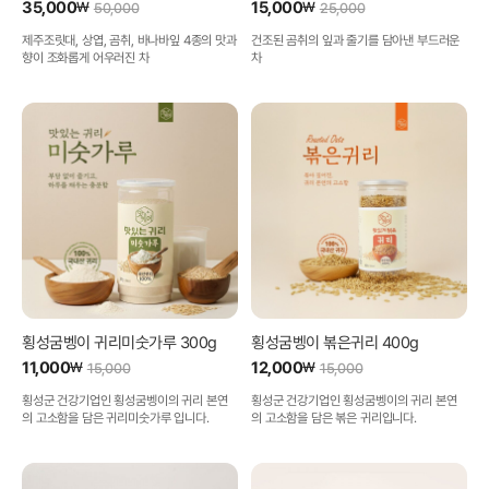
35,000
15,000
₩
₩
50,000
25,000
제주조릿대, 상엽, 곰취, 바나바잎 4종의 맛과
건조된 곰취의 잎과 줄기를 담아낸 부드러운
향이 조화롭게 어우러진 차
차
횡성굼벵이 귀리미숫가루 300g
횡성굼벵이 볶은귀리 400g
11,000
12,000
₩
₩
15,000
15,000
횡성군 건강기업인 횡성굼벵이의 귀리 본연
횡성군 건강기업인 횡성굼벵이의 귀리 본연
의 고소함을 담은 귀리미숫가루 입니다.
의 고소함을 담은 볶은 귀리입니다.