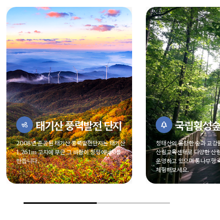
태기산 풍력발전 단지
국립횡성
2008년 준공된 태기산 풍력발전단지는
태기산
청태산의 울창한 숲과 교감
1,261m 고지에 부근 그 바람이
청정에너지를
산림교육센터로 다양한 산
만듭니다.
운영하고 있으며 통나무형
체험해보세요.