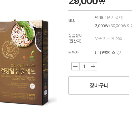
29,000
₩
택배(
주문 시 결제
)
배송
3,000₩
(30,000₩ 이
상품정보
우측 '자세히' 참조
(원산지)
판매자
(주)엔초이스
-
+
장바구니