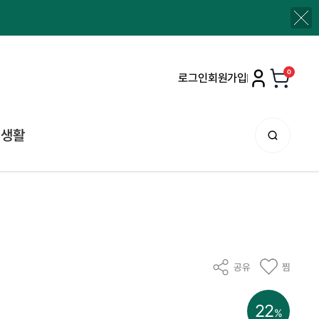
0
로그인
회원가입
생활
공유
찜
22
%