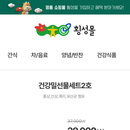
간식
차/음료
양념/반찬
건강식품
건강밀선물세트2호
홍삼,인삼,흑미,유산균 함유
37,000
₩