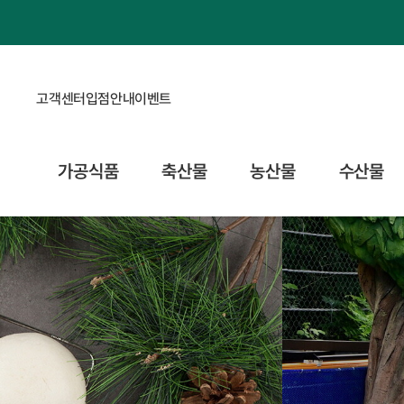
고객센터
입점안내
이벤트
가공식품
축산물
농산물
수산물
사계절 내내 무동력 레저스포츠
횡성 루지체험장