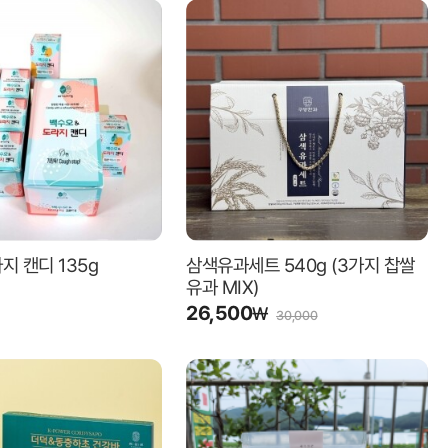
지 캔디 135g
삼색유과세트 540g (3가지 찹쌀
유과 MIX)
26,500
₩
30,000