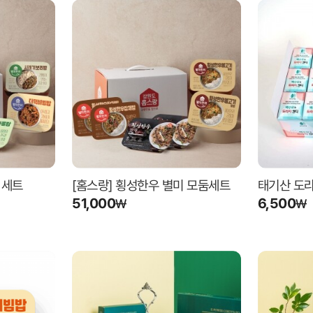
 세트
[홈스랑] 횡성한우 별미 모둠세트
태기산 도라
51,000
6,500
₩
₩