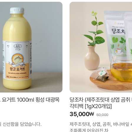
요거트 1000ml 횡성 대광목
당조차 (제주조릿대 상엽 곰취 
각티백 [1gX20개입]
35,000
₩
50,000
 신선함을 담았습니다.
제주조릿대, 상엽, 곰취, 바나바잎 
조화롭게 어우러진 차