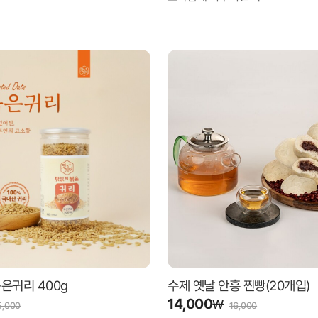
은귀리 400g
수제 옛날 안흥 찐빵(20개입)
14,000
₩
5,000
16,000