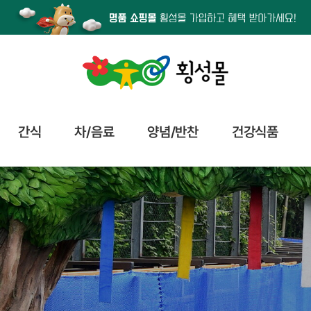
간식
차/음료
양념/반찬
건강식품