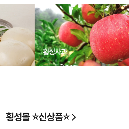
횡성사과
횡성몰 ⭐신상품⭐