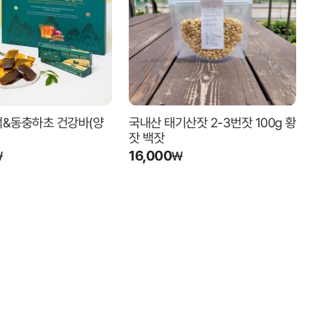
덕&동충하초 건강바(양
국내산 태기산잣 2-3번잣 100g 황
잣 백잣
16,000
₩
₩