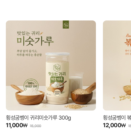
횡성굼벵이 귀리미숫가루 300g
횡성굼벵이 볶
11,000
12,000
₩
₩
15,000
1