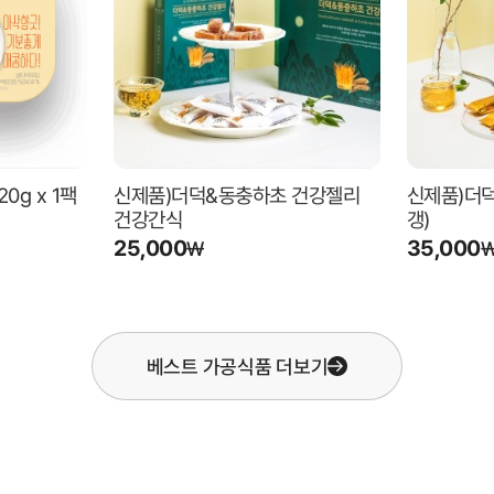
0g x 1팩
신제품)더덕&동충하초 건강젤리
신제품)더
건강간식
갱)
25,000
35,000
₩
베스트
가공식품
더보기