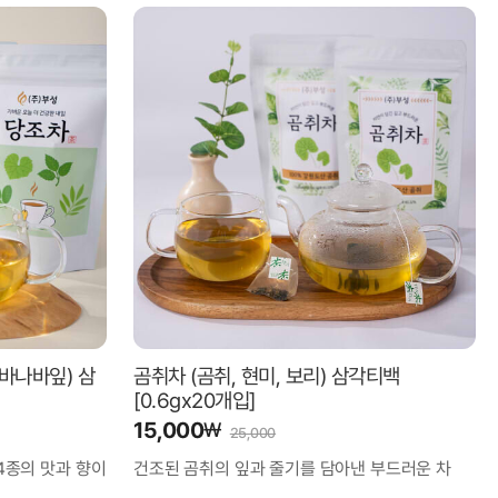
바나바잎) 삼
곰취차 (곰취, 현미, 보리) 삼각티백
[0.6gx20개입]
15,000
₩
25,000
4종의 맛과 향이
건조된 곰취의 잎과 줄기를 담아낸 부드러운 차