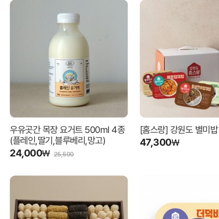
우유곳간 목장 요거트 500ml 4종
[홈스랑] 강원도 별미밥
(플레인,딸기,블루베리,망고)
47,300
₩
24,000
₩
25,500