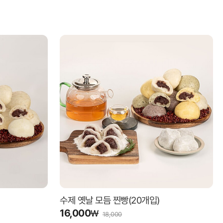
수제 옛날 모듬 찐빵(20개입)
16,000
₩
18,000