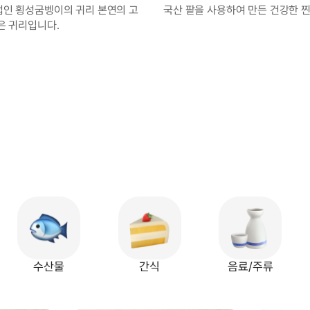
인 횡성굼벵이의 귀리 본연의 고
국산 팥을 사용하여 만든 건강한 
은 귀리입니다.
수산물
간식
음료/주류