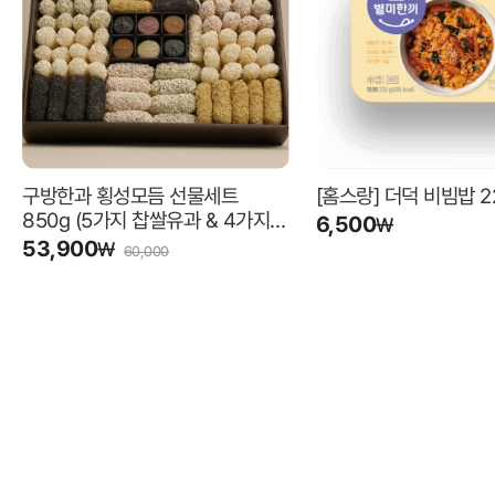
구방한과 횡성모듬 선물세트
[홈스랑] 더덕 비빔밥 22
850g (5가지 찹쌀유과 & 4가지
6,500
₩
다식 & 보자기 포장)
53,900
₩
60,000