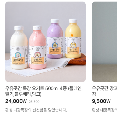
우유곳간 목장 요거트 500ml 4종 (플레인,
우유곳간 망고 
딸기,블루베리,망고)
장
24,000
9,500
₩
₩
25,500
횡성 대광목장의 신선함을 담았습니다.
횡성 대광목장의