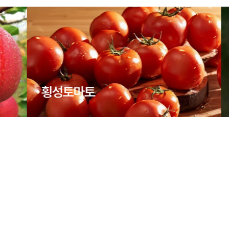
횡성토마토