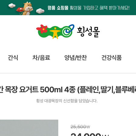
간식
차/음료
양념/반찬
건강식품
 목장 요거트 500ml 4종 (플레인,딸기,블루베
횡성 대광목장의 신선함을 담았습니다.
25,500
₩