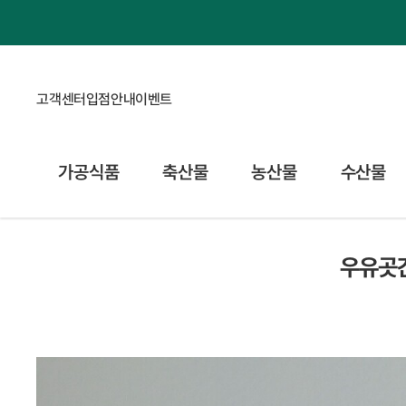
고객센터
입점안내
이벤트
가공식품
축산물
농산물
수산물
우유곳간