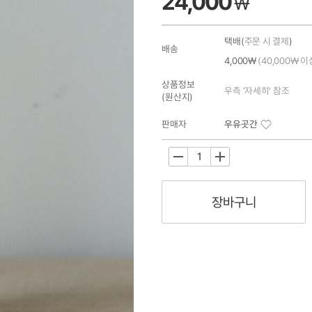
24,000
₩
택배(
주문 시 결제
)
배송
4,000₩
(40,000₩ 이
상품정보
우측 '자세히' 참조
(원산지)
판매자
우유곳간
-
+
장바구니