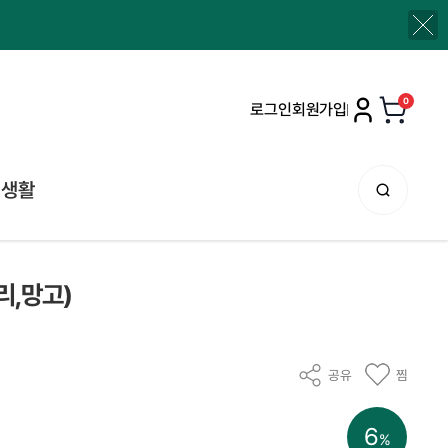
0
로그인
회원가입
생활
리,망고)
공유
찜
6
%