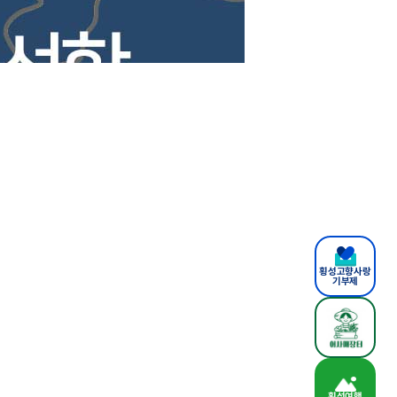
횡성고향사랑
기부제
횡성여행